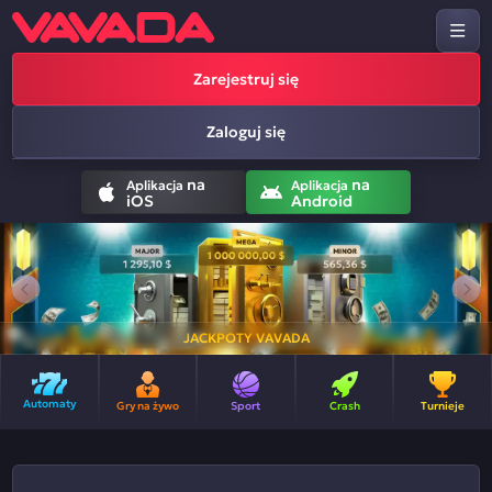
Zarejestruj się
Zaloguj się
na
na
Aplikacja
Aplikacja
iOS
Android
JACKPOTY VAVADA
Automaty
Gry na żywo
Sport
Crash
Turnieje