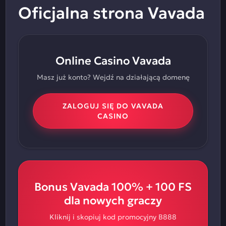
Oficjalna strona Vavada
Online Casino Vavada
Masz już konto? Wejdź na działającą domenę
ZALOGUJ SIĘ DO VAVADA
CASINO
Bonus Vavada 100% + 100 FS
dla nowych graczy
Kliknij i skopiuj kod promocyjny B888