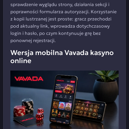
sprawdzenie wyglądu strony, działania sekcji i
poprawności formularza autoryzacji. Korzystanie
z kopii lustrzanej jest proste: gracz przechodzi
pod aktualny link, wprowadza dotychczasowy
login i hasło, po czym kontynuuje grę bez
ponownej rejestracji.
Wersja mobilna Vavada kasyno
online