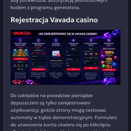
aby potwierdzać autoryzację jednorazowym
kodem z programu generatora.
Rejestracja Vavada casino
Do zakładów na prawdziwe pieniądze
dopuszczeni są tylko zarejestrowani
użytkownicy; goście strony mogą testować
automaty w trybie demonstracyjnym. Formularz
do utworzenia konta otwiera się po kliknięciu