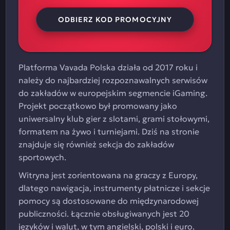
ODBIERZ KOD PROMOCYJNY
Platforma Vavada Polska działa od 2017 roku i
należy do najbardziej rozpoznawalnych serwisów
do zakładów w europejskim segmencie iGaming.
Projekt początkowo był promowany jako
uniwersalny klub gier z slotami, grami stołowymi,
formatem na żywo i turniejami. Dziś na stronie
znajduje się również sekcja do zakładów
sportowych.
Witryna jest zorientowana na graczy z Europy,
dlatego nawigacja, instrumenty płatnicze i sekcje
pomocy są dostosowane do międzynarodowej
publiczności. Łącznie obsługiwanych jest 20
języków i walut, w tym angielski, polski i euro.