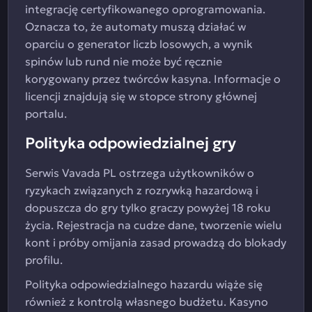
integrację certyfikowanego oprogramowania.
Oznacza to, że automaty muszą działać w
oparciu o generator liczb losowych, a wynik
spinów lub rund nie może być ręcznie
korygowany przez twórców kasyna. Informacje o
licencji znajdują się w stopce strony głównej
portalu.
Polityka odpowiedzialnej gry
Serwis Vavada PL ostrzega użytkowników o
ryzykach związanych z rozrywką hazardową i
dopuszcza do gry tylko graczy powyżej 18 roku
życia. Rejestracja na cudze dane, tworzenie wielu
kont i próby omijania zasad prowadzą do blokady
profilu.
Polityka odpowiedzialnego hazardu wiąże się
również z kontrolą własnego budżetu. Kasyno