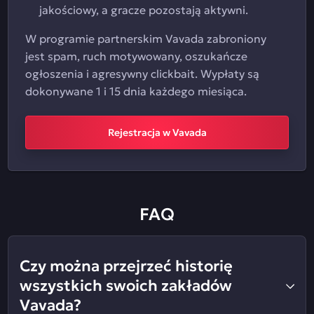
jakościowy, a gracze pozostają aktywni.
W programie partnerskim Vavada zabroniony
jest spam, ruch motywowany, oszukańcze
ogłoszenia i agresywny clickbait. Wypłaty są
dokonywane 1 i 15 dnia każdego miesiąca.
Rejestracja w Vavada
FAQ
Czy można przejrzeć historię
wszystkich swoich zakładów
Vavada?