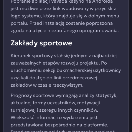
Pobranie aplikacji Vavada kasyno na Androida
jest możliwe przez link wbudowany w przycisk z
logo systemu, który znajduje się w dolnym menu
portalu. Przed instalacją zostanie poproszona
zgoda na użycie niezaufanego oprogramowania.
Zakłady sportowe
Kierunek sportowy stał się jednym z najbardziej
zauważalnych etapów rozwoju projektu. Po
uruchomieniu sekcji bukmacherskiej użytkownicy
uzyskali dostęp do linii przedmeczowej i
zakładów w czasie rzeczywistym.
Prognozy sportowe wymagają analizy statystyk,
aktualnej formy uczestników, motywacji
turniejowej i szeregu innych czynników.
Większość informacji o wydarzeniu jest
przedstawiona bezpośrednio na platformie.