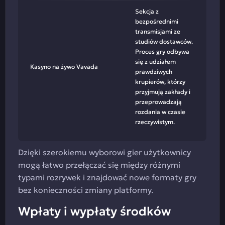
Sekcja z
bezpośrednimi
transmisjami ze
studiów dostawców.
Proces gry odbywa
się z udziałem
Kasyno na żywo Vavada
prawdziwych
krupierów, którzy
przyjmują zakłady i
przeprowadzają
rozdania w czasie
rzeczywistym.
Dzięki szerokiemu wyborowi gier użytkownicy
mogą łatwo przełączać się między różnymi
typami rozrywek i znajdować nowe formaty gry
bez konieczności zmiany platformy.
Wpłaty i wypłaty środków